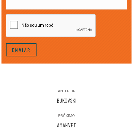
CAPTCHA
Project
ANTERIOR
navigation
Previous
BUKOVSKI
project:
PRÓXIMO
Next
AMAHVET
project: