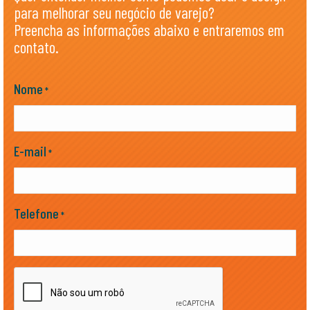
para melhorar seu negócio de varejo?
Preencha as informações abaixo e entraremos em
contato.
Nome
*
E-mail
*
Telefone
*
CAPTCHA