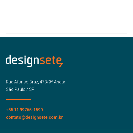
Rua Afonso Braz, 473/9º Andar
São Paulo / SP
+55 11 99765-1590
contato@designsete.com.br