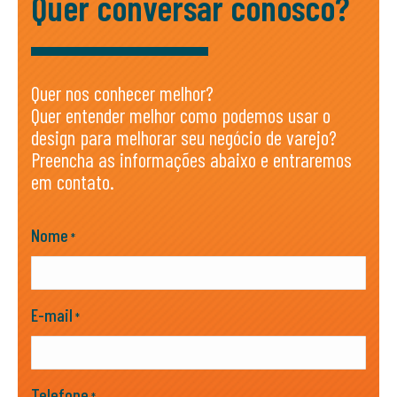
Quer conversar conosco?
Quer nos conhecer melhor?
Quer entender melhor como podemos usar o
design para melhorar seu negócio de varejo?
Preencha as informações abaixo e entraremos
em contato.
Nome
*
E-mail
*
Telefone
*